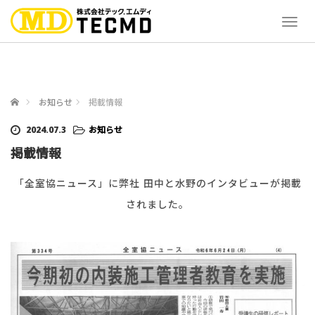
T
o
g
g
l
e
ホーム
お知らせ
掲載情報
n
a
2024.07.3
お知らせ
v
i
掲載情報
g
a
「全室協ニュース」に弊社 田中と水野のインタビューが掲載
t
されました。
i
o
n